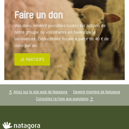
Faire un don
Vos dons rendent possibles toutes les actions de
notre groupe de volontaires en faveur de la
biodiversité. Déductibilité fiscale à partir de 40 € de
dons par an.
JE PARTICIPE
Allez sur le site web de Natagora
Devenir membre de Natagora
Consultez la foire aux questions