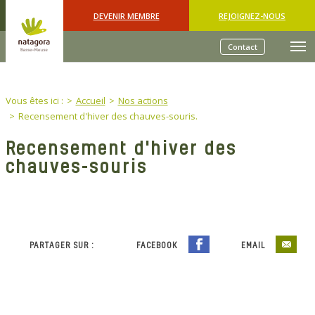
Skip to main content
DEVENIR MEMBRE
REJOIGNEZ-NOUS
Contact
You are here:
Vous êtes ici :
Accueil
Nos actions
Recensement d'hiver des chauves-souris.
Recensement d'hiver des
chauves-souris
PARTAGER SUR :
FACEBOOK
EMAIL