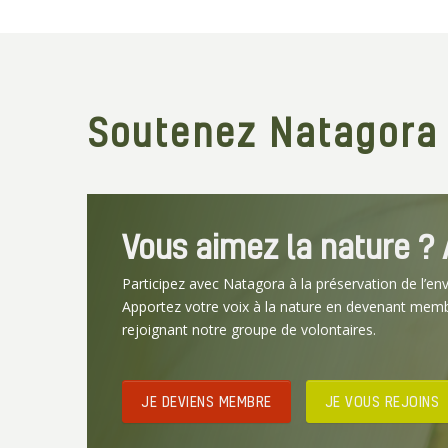
Soutenez Natagora
Vous aimez la nature ? A
Participez avec Natagora à la préservation de l’en
Apportez votre voix à la nature en devenant mem
rejoignant notre groupe de volontaires.
JE DEVIENS MEMBRE
JE VOUS REJOINS