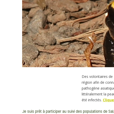
Previous
Argenteau 1
Argenteau Dethier
Nuit
Julienne 002
Julienne014
Julienne 011
Des volontaires de
région afin de conn
pathogène asiatique
littéralement la pe
été infectés.
Clique
Je suis prêt à participer au suivi des populations de 