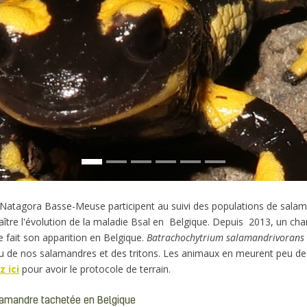
 Natagora Basse-Meuse participent au suivi des populations de sala
aître l'évolution de la maladie Bsal en Belgique. Depuis 2013, un c
 fait son apparition en Belgique.
Batrachochytrium salamandrivorans
au de nos salamandres et des tritons. Les animaux en meurent peu de
z ici
pour avoir le protocole de terrain.
Salamandre tachetée en Belgique