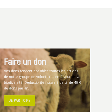
Faire un don
Vos dons rendent possibles toutes les actions
de notre groupe de volontaires en faveur de la
biodiversité. Déductibilité fiscale à partir de 40 €
de dons par an.
JE PARTICIPE