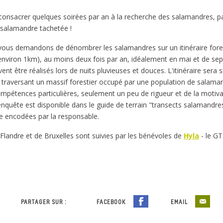
 consacrer quelques soirées par an à la recherche des salamandres, par
 salamandre tachetée !
vous demandons de dénombrer les salamandres sur un itinéraire fores
environ 1km), au moins deux fois par an, idéalement en mai et de se
nt être réalisés lors de nuits pluvieuses et douces. L'itinéraire sera 
c traversant un massif forestier occupé par une population de salaman
mpétences particulières, seulement un peu de rigueur et de la motiva
nquête est disponible dans le guide de terrain "transects salamandr
e encodées par la responsable.
Flandre et de Bruxelles sont suivies par les bénévoles de
Hyla
- le GT
PARTAGER SUR :
FACEBOOK
EMAIL