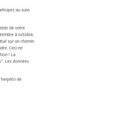
ticipez au suivi
tier de votre
ptembre à octobre.
situé sur un chemin
dre. Ceci ne
tion ! La
es". Les données
 herpéto de